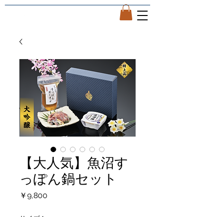
【大人気】魚沼す
っぽん鍋セット
価
￥9,800
格