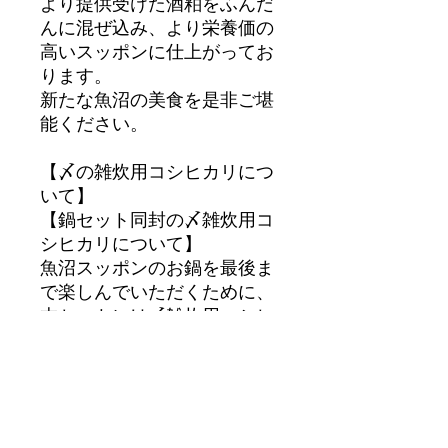
より提供受けた酒粕をふんだ
んに混ぜ込み、より栄養価の
高いスッポンに仕上がってお
ります。
新たな魚沼の美食を是非ご堪
能ください。
【〆の雑炊用コシヒカリにつ
いて】
【鍋セット同封の〆雑炊用コ
シヒカリについて】
魚沼スッポンのお鍋を最後ま
で楽しんでいただくために、
本セットには〆雑炊用コシヒ
カリを同封しております。
使用するコシヒカリには、南
魚沼市で200年続く米農家
「庄治郎」様のコシヒカリを
使用。洗練されたごはんソム